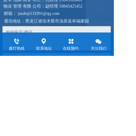
物业 管理 有限 公司：赵经理 
18845425452
邮箱： jmshsjt131991@qq.com
通讯地址：黑龙江省佳木斯市汤原县幸福家园
拨打热线
联系地址
在线预约
关注我们
免责声明：本站部分内容来源于网络与网友投稿，如发现侵权内容
请联系客服我们将尽快处理！
Copyright ©2022 佳木斯鸿森集团 版权所有
支持
反馈
关注
数据