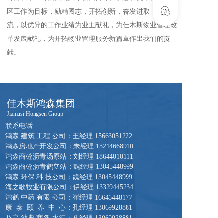
区工作为目标，励精图志，开拓创新，奋发进取，争创一
流，以优异的工作业绩为业主献礼，为佳木斯物业管理改
革发展献礼，为开拓物业管理服务新篇章作出我们的贡
献。
佳木斯鸿森集团 
Jiamusi Hongsen Group 
联系电话：  
鸿森 建筑 工程 公司：王经理 
15663051222
鸿森房地产开发公司：朱经理 
15214668910
鸿森商砼沥青汤原站：刘经理 
18644010111
鸿森商砼沥青鹤立站：魏经理 
13045448999
鸿森 环保 科 技公司：魏经理 
13045448999
海之歌牧业有限公司：伊经理 
13329445234
鸿鹤 中药 有限 公司：崔经理 
16646448177
康  泰  颐  养  中  心：孔经理 
13069928881
及享 池典 商务 水汇：孔经理 
13069928881