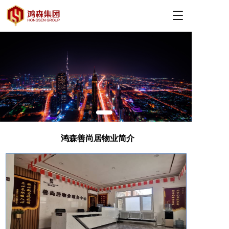
T
o
g
g
l
e
n
a
v
i
g
a
t
鸿森善尚居物业简介
i
o
n